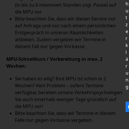
h
(in bis zu 6 intensiven Stunden zzgl. Pause) auf
u
die MPU vor.
t
Bitte beachten Sie, dass wir diesen Service nur
z
auf Anfrage und nur nach einem persönlichen
e
Erstgespräch in unseren Räumlichkeiten
r
anbieten. Zudem vergeben wir Termine in
k
diesem Fall nur gegen Vorkasse.
l
MPU-Schnellkurs / Vorbereitung in max. 2
ä
Wochen:
r
u
Sie haben es eilig? Ihre MPU ist schon in 2
n
Wochen? Kein Problem – sofern Termine
g
verfügbar, bereiten unsere Verkehrspsychologen
Sie auch innerhalb weniger Tage gründlich auf
die MPU vor!
Bitte beachten Sie, dass wir Termine in diesem
Falle nur gegen Vorkasse vergeben.