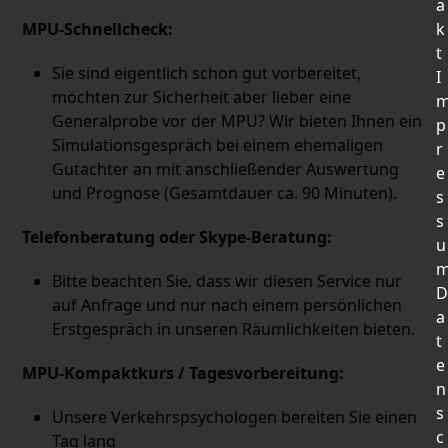
a
MPU-Schnellcheck:
k
t
Sie sind eigentlich schon gut vorbereitet,
I
möchten zur Sicherheit aber lieber eine
Generalprobe vor der MPU? Wir bieten Ihnen ein
p
Simulationsgespräch bei einem ehemaligen
r
Gutachter an mit anschließender Auswertung
e
und Prognose (Gesamtdauer ca. 90 Minuten).
s
s
Telefonberatung oder Skype-Beratung:
u
Bitte beachten Sie, dass wir diesen Service nur
D
auf Anfrage und nur nach einem persönlichen
a
Erstgespräch in unseren Räumlichkeiten bieten.
t
e
MPU-Kompaktkurs / Tagesvorbereitung:
n
s
Unsere Verkehrspsychologen bereiten Sie einen
c
Tag lang