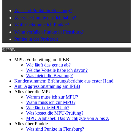
Was sind Punkte in Flensburg?
Wie viele Punkte darf ich haben?
Wofür bekomme ich Punkte?
Wann verfallen Punkte in Flensburg?
Punkte in der Probezeit
© IPBB
MPU-Vorbereitung am IPBB
Wie läuft das genau ab?
Welche Vorteile habe ich davon?
Was bietet die Beratung?
Kundenstimmen: Erfahrungsberichte aus erster Hand
Anti-Aggressionstraining am IPBB
Alles über die MPU
Warum muss ich zur MPU?
Wann muss ich zur MPU?
Wie läuft die MPU ab?
Was kostet die MPU-Prüfung?
MPU-Alphabet: Das Wichtigste von A bis Z
Alles über Punkte
Was sind Punkte in Flensburg?