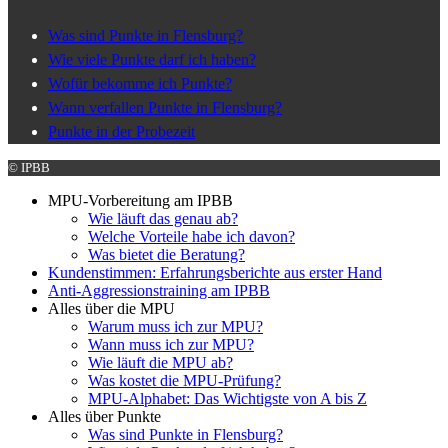
Was sind Punkte in Flensburg?
Wie viele Punkte darf ich haben?
Wofür bekomme ich Punkte?
Wann verfallen Punkte in Flensburg?
Punkte in der Probezeit
© IPBB
MPU-Vorbereitung am IPBB
Wie läuft das genau ab?
Welche Vorteile habe ich davon?
Was bietet die Beratung?
Kundenstimmen: Erfahrungsberichte aus erster Hand
Anti-Aggressionstraining am IPBB
Alles über die MPU
Warum muss ich zur MPU?
Wann muss ich zur MPU?
Wie läuft die MPU ab?
Was kostet die MPU-Prüfung?
MPU-Alphabet: Das Wichtigste von A bis Z
Alles über Punkte
Was sind Punkte in Flensburg?