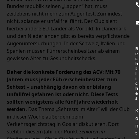
Bundesrepublik seinen „Lappen“ hat, muss
zeitlebens nicht mehr zum Augentest. Zumindest
nicht, solange er unfallfrei fährt. Der Club sieht
hierbei andere EU-Länder als Vorbild: In Dänemark
und den Niederlanden gibt es bereits verpflichtende
Augenuntersuchungen. In der Schweiz, Italien und
R
Spanien müssen Führerscheinbesitzer ab einem
e
gewissen Alter zu Gesundheitschecks.
c
h
t
Daher die konkre
te Forderung des ACV: Mit 70
l
i
Jahren muss jeder Führerscheinbesitzer zum
c
Sehtest – unabhängig davon ob er bislang
h
e
unfallfrei gefahren ist oder nicht. Diese Tests
s
sollten wenigstens alle fünf Jahre wiederholt
werden.
Das Thema „Sehtests im Alter“ will der Club
K
in dieser Woche außerdem beim
o
Verkehrsgerichtstag in Goslar diskutieren. Dort
n
steht in diesem Jahr der Punkt
Senioren im
t