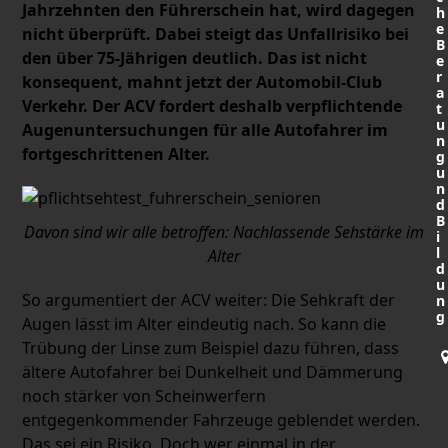
Jahrzehnten den Führerschein hat, wird dagegen
h
e
nicht überprüft. Dabei steigt das Unfallrisiko bei
B
den über 75-Jährigen deutlich. Das ist nicht
e
r
konsequent, mahnt jetzt der Automobil-Club
a
Verkehr. Der ACV fordert deshalb verpflichtende
t
u
Augenuntersuchungen für alle Autofahrer im
n
fortgeschrittenen Alter.
g
u
n
d
B
Davon sind wir alle betroffen: Nachlassende Sehstärke im
i
l
Alter
d
u
So argumentiert der ACV weiter: Die Sehkraft der
n
g
Augen lässt im Alter eindeutig nach. So kann die
Trübung der Linse zum Beispiel dazu führen, dass
ältere Autofahrer bei Dunkelheit und Dämmerung
noch stärker von Scheinwerfern
entgegenkommender Fahrzeuge geblendet werden.
Das sei ein Risiko. Doch wer einmal in der