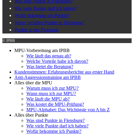
Was sind Punkte in Flensburg?
Wie viele Punkte darf ich haben?
Wofür bekomme ich Punkte?
Wann verfallen Punkte in Flensburg?
Punkte in der Probezeit
© IPBB
MPU-Vorbereitung am IPBB
Wie läuft das genau ab?
Welche Vorteile habe ich davon?
Was bietet die Beratung?
Kundenstimmen: Erfahrungsberichte aus erster Hand
Anti-Aggressionstraining am IPBB
Alles über die MPU
Warum muss ich zur MPU?
Wann muss ich zur MPU?
Wie läuft die MPU ab?
Was kostet die MPU-Prüfung?
MPU-Alphabet: Das Wichtigste von A bis Z
Alles über Punkte
Was sind Punkte in Flensburg?
Wie viele Punkte darf ich haben?
Wofür bekomme ich Punkte?