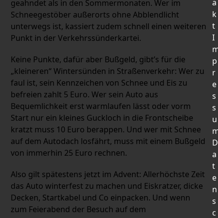
a
geahndet als in den Sommermonaten. Wer im
k
Schneegestöber außerorts ohne Abblendlicht
t
unterwegs ist, kassiert zudem schnell einen weiteren
I
Punkt in der Verkehrssünderkartei.
Keine Punkte, dafür aber Bußgeld, gibt’s für die
p
„kleineren“ Wintersünden in Straßenverkehr: Wer zu
r
faul ist, sein Kennzeichen von Schnee und Eis zu
e
befreien zahlt 5 Euro. Wer sein Auto aus
s
Bequemlichkeit erst warmlaufen lässt oder vorm
s
Start nur ein kleines Guckloch in die Frontscheibe
u
kratzt muss 10 Euro berappen. Und wer mit Schnee
auf dem Autodach losfährt, muss mit einem Bußgeld
D
von immerhin 25 Euro rechnen.
a
t
Also gilt spätestens jetzt im Advent: Allerhöchste Zeit
e
das Auto winterfest zu machen und Eiskratzer, dicke
n
Decken, Startkabel und Co einpacken. Und wenn
s
zum Feierabend der Besuch auf dem
c