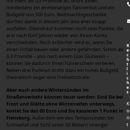
mit mehr als 0,5 Promillie an, droht Ihnen
mindestens ein einmonatiges Fahrverbot und ein
Bußgeld von 500 Euro. Weihnachtsgeschenke
dürften damit in diesem Jahr also eher knapp
ausfallen. Obendrauf kommen noch zwei Punkte, die
erst nach fünf Jahren wieder von Ihrem Konto
verschwinden. Noch kritischer wird es, wenn Sie
R
einen Unfall bauen oder andere gefährden. Schon ab
e
c
0,3 Promille – also nach einem Glas Glühwein –
h
können Sie dadurch Ihren Führerschein verlieren.
t
l
Neben drei Punkten droht dazu ein hohes Bußgeld,
i
theoretisch sogar eine Freiheitsstrafe.
c
h
e
Aber auch andere Wintersünden im
s
Straßenverkehr können teuer werden:
Sind Sie bei
K
Frost und Glätte ohne Winterreifen unterwegs,
o
kostet Sie das 60 Euro und Sie kassieren 1 Punkt in
n
Flensburg.
Außerdem werden Temposünden bei
t
Schneefall und Sicht unter 50 Metern strenger